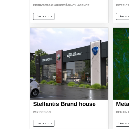
LIBRAIRIE GALLIMARD NANCY AGENCE DESDOIGTS & ASSOCIÉS
INTER C
Lire la suite
Lire la 
Stellantis Brand house
Meta
WIP DESIGN
DEMAIN 
Lire la suite
Lire la 