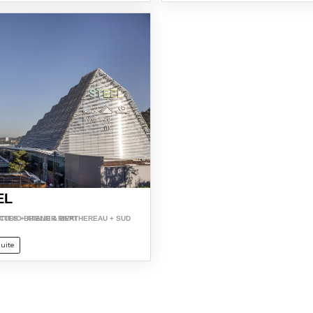
EL
 & BERTHEREAU + SUD ARCHITECTES + ATELIER RIVAT
suite