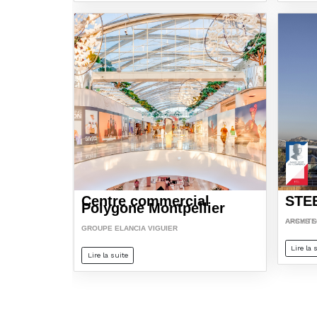
Centre commercial
STE
Polygone Montpellier
APSYS STUDIO BRIAND
GROUPE ELANCIA VIGUIER
Lire la 
Lire la suite