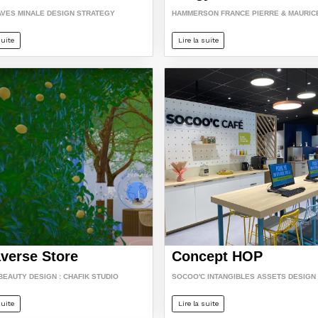
AVES MINALE DESIGN STRATEGY
HAMMERSON FRANCE PIERRE & MAURIC
suite
Lire la suite
verse Store
Concept HOP
BEAUTY DESIGN : CHAFIK STUDIO
SOCOO'C INTANGIBLES ASSETS DESIGN
suite
Lire la suite