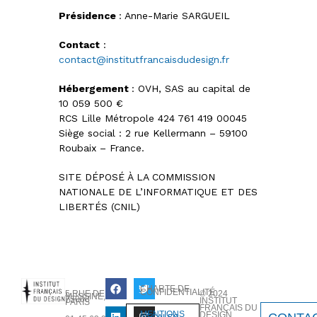
Présidence
: Anne-Marie SARGUEIL
Contact
:
contact@institutfrancaisdudesign.fr
Hébergement
: OVH, SAS au capital de
10 059 500 €
RCS Lille Métropole 424 761 419 00045
Siège social : 2 rue Kellermann – 59100
Roubaix – France.
SITE DÉPOSÉ À LA COMMISSION
NATIONALE DE L’INFORMATIQUE ET DES
LIBERTÉS (CNIL)
CHARTE DE
CONFIDENTIALITÉ
© 2024
5 RUE DE
MESSINE,
75008
INSTITUT
PARIS
FRANÇAIS DU
MENTIONS
DESIGN