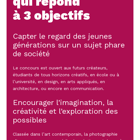
qui répond
que de concevoir un monde habitable pour 10
à 3 objectifs
milliards de personnes.”
Jocelyn de Noblet
Historien du design
Capter le regard des jeunes
générations sur un sujet phare
de société
Le concours est ouvert aux futurs créateurs,
étudiants de tous horizons créatifs, en école ou à
l’université, en design, en arts appliqués, en
architecture, ou encore en communication.
Encourager l’imagination, la
créativité et l’exploration des
possibles
Classée dans l’art contemporain, la photographie