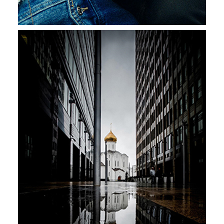
2019
Terrains
d'entente de
demain
“Le langage du texte et le langage de l’image se
mélangent ensemble et produisent un nouveau
langage.”
Fan Zhe
Président du Jury de l’édition “Les terrains d’entente
de demain