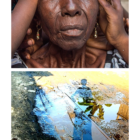
Architecte-Designer
Juré de l’édition “La Cité de demain”
2020
Les Afriques de
demain
“On sent derrière l’objectif, des enfants, des