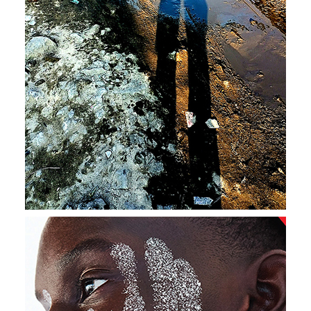
jeunes, pleins d’espoir, de rêves et de lucidité
devant leur propre réalité. En cela, cette
collection est exceptionnelle car elle dépeint
la vie. La vraie.”
Gérard Ayache
Directeur de la Publication UP’ Magazine
Juré de l’édition “Les Afriques de demain”
2021
L'Essentiel de