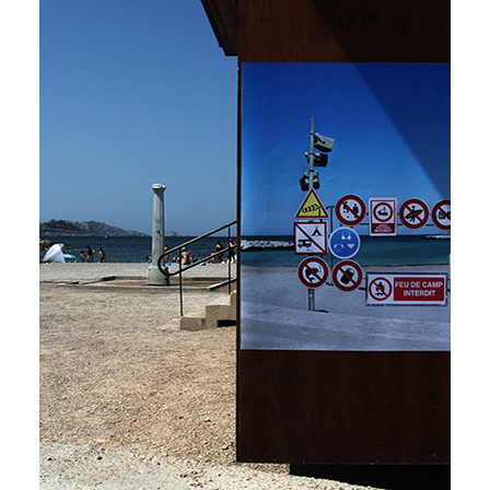
2022
Bifurcations pour
demain
“Quel est le monde dans lequel vous avez envie
que l’on bifurque ?
Vous allez nous le définir, vous allez nous le
raconter. Allez-y, foncez !”
Philippe Cahen
Prospectiviste