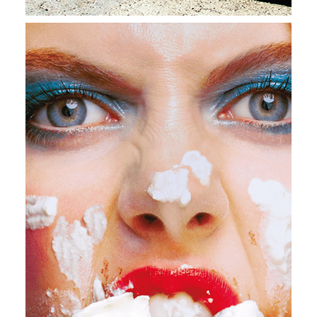
2022
Méditerranées
de demain
“Qu’est-ce que la Méditerranée ? Mille
choses à la fois, non pas un paysage, mais
d’innombrables paysages, non pas une mer,
mais une succession de mers, non pas une
civilisation, mais des civilisations entassées
les unes sur les autres.”
Fernand Braudel
Historien