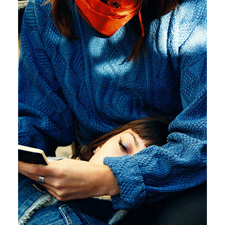
2018
Le futur de la
Beauté
“C’est un corps nomade, d’une identité nomade,
d’une identité qui est toujours dans le flux, qui est
toujours dans l’air du temps plutôt qu’enraciné
dans le monde.”
David Le Breton
Anthropologue
Juré de l’édition “Le futur de la beauté