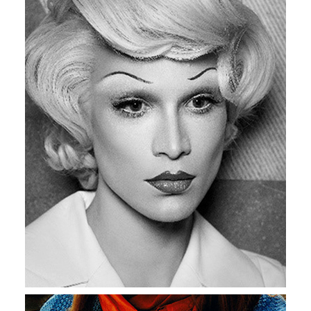
Travail
“Je travaille où je veux, comme je veux, quand je
veux… Ils vont souffrir dans les DRH.”
Alain d’Iribarne
Directeur de recherche au CNRS
Juré de l’édition “Le futur du travail”