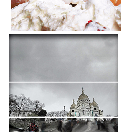
2023
Les beautés de
demain
“Des beautés que l’on sente, que l’on vive, que l’on
chérisse. Des beautés au pluriel, perçues dans la
forme d’un geste, l’utilité d’un détail, la
pertinence d’une réponse”
Anne-Marie Sargueil
Commissaire d’exposition d’EXPLORE