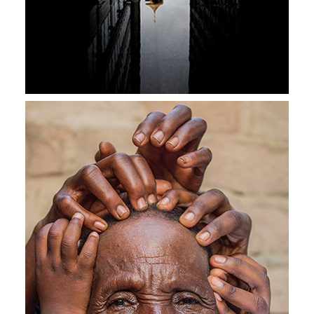
2020
La Cité de
demain
“Ces jeunes-là sont en train de faire l’atlas de la
réalité contemporaine. […] Il y a une acuité à
l’environnement qui est d’une lucidité et en même
temps d’une sensibilité incroyable.”
Chafik Gasmi