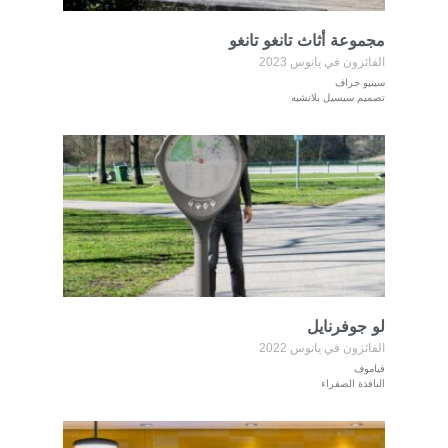
مجموعة أثاث تانغو تانغو
الفائزون في يانوس 2023
سينيو جراف
تصميم سيسيل بلانشيه
لو جوفرنايل
الفائزون في يانوس 2022
فياموف
النافذة الصفراء