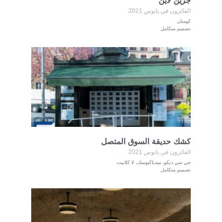
جرين لاين
الفائزون في يانوس 2021
كومبان
تصميم متكامل
كشك حديقة السوق المتصل
الفائزون في يانوس 2021
جي سي ديكو، ميدياكيوسك، لا كلاييت
تصميم متكامل