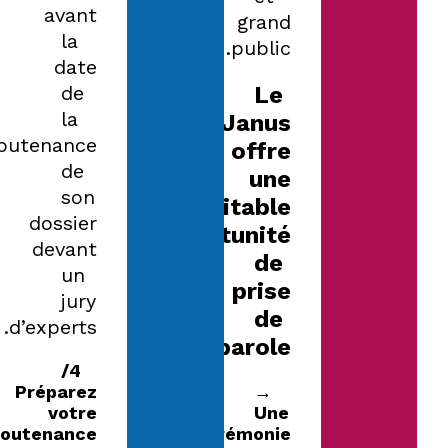
avant
grand
la
public.
date
de
Le
la
Janus
outenance
offre
de
une
son
véritable
dossier
opportunité
devant
de
un
prise
jury
de
d’experts.
parole
4/
Préparez
→
votre
Une
soutenance
cérémonie