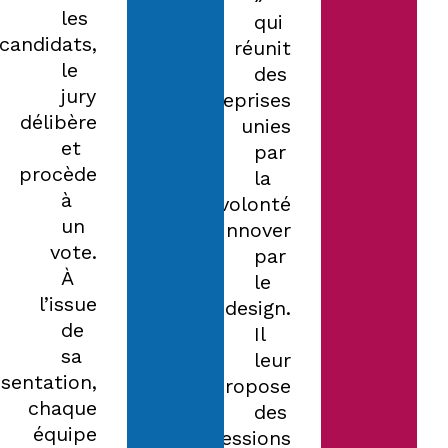
les
qui
candidats,
réunit
le
des
jury
entreprises
délibère
unies
et
par
procède
la
à
volonté
un
d’innover
vote.
par
À
le
l’issue
design.
de
Il
sa
leur
sentation,
propose
chaque
des
équipe
sessions