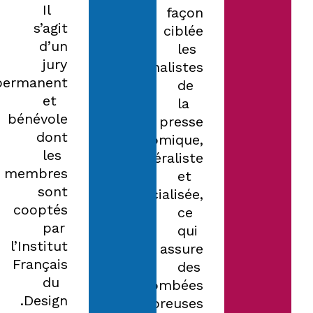
Il
façon
s’agit
ciblée
d’un
les
jury
journalistes
permanent
de
et
la
bénévole
presse
dont
économique,
les
généraliste
membres
et
sont
spécialisée,
cooptés
ce
par
qui
l’Institut
assure
Français
des
du
retombées
Design.
nombreuses