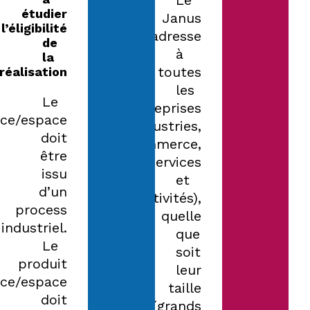
Le
étudier
Janus
l’éligibilité
s’adresse
de
à
la
toutes
réalisation :
les
Le
entreprises
ice/espace
(industries,
doit
commerce,
être
services
issu
et
d’un
collectivités),
process
quelle
industriel.
que
Le
soit
produit
leur
ice/espace
taille
doit
(grands