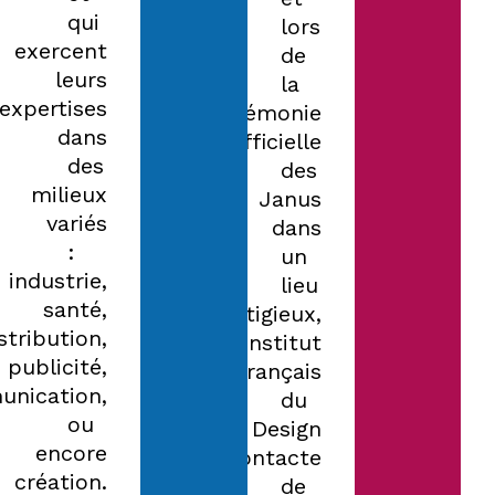
qui
lors
exercent
de
leurs
la
expertises
cérémonie
dans
officielle
des
des
milieux
Janus
variés
dans
:
un
industrie,
lieu
santé,
prestigieux,
stribution,
l’Institut
publicité,
Français
nication,
du
ou
Design
encore
contacte
création.
de