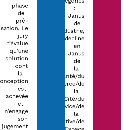
catégories
phase
:
de
Janus
pré-
de
isation. Le
l’Industrie,
jury
décliné
n’évalue
en
qu’une
Janus
solution
de
dont
la
la
Santé/du
conception
Commerce/de
est
la
achevée
Cité/du
et
Service/de
n’engage
la
son
Prospective/de
jugement
l’Espace