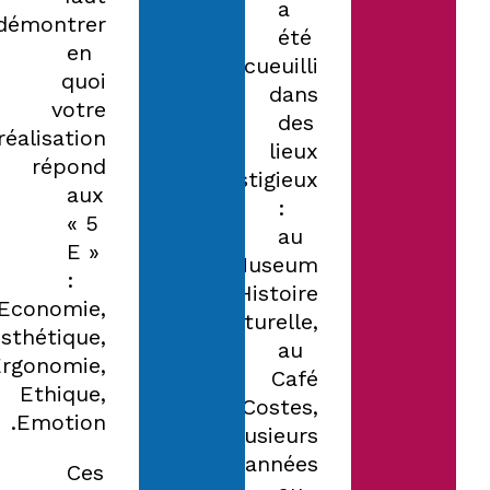
a
démontrer
été
en
accueuilli
quoi
dans
votre
des
réalisation
lieux
répond
prestigieux
aux
:
« 5
au
E »
Museum
:
d’Histoire
Economie,
Naturelle,
sthétique,
au
Ergonomie,
Café
Ethique,
Costes,
Emotion.
plusieurs
années
Ces