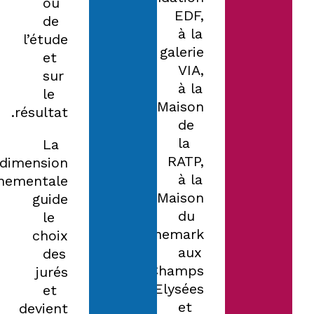
ou
EDF,
de
à la
l’étude
galerie
et
VIA,
sur
à la
le
Maison
résultat.
de
la
La
RATP,
dimension
à la
nnementale
Maison
guide
du
le
Danemark
choix
aux
des
Champs
jurés
Elysées
et
et
devient