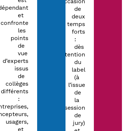
est
l’occasion
dépendant
de
et
deux
confronte
temps
les
forts
points
:
de
dès
vue
l’obtention
d’experts
du
issus
label
de
(à
collèges
l’issue
différents
de
:
la
ntreprises,
session
ncepteurs,
de
usagers,
jury)
et
et