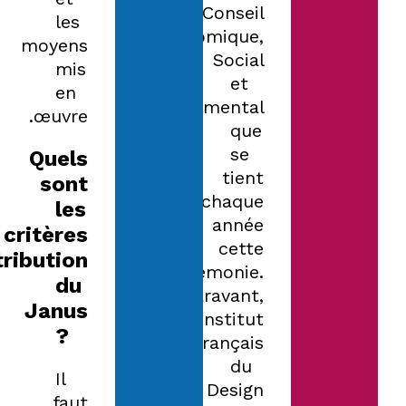
Conseil
les
Economique,
moyens
Social
mis
et
en
Environnemental
œuvre.
que
se
Quels
tient
sont
chaque
les
année
critères
cette
tribution
cérémonie.
du
Auparavant,
Janus
l’Institut
?
Français
du
Il
Design
faut