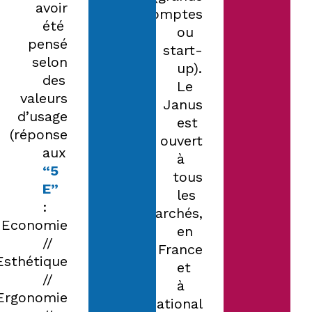
avoir
comptes
été
ou
pensé
start-
selon
up).
des
Le
valeurs
Janus
d’usage
est
(réponse
ouvert
aux
à
“5
tous
E”
les
:
marchés,
Economie
en
//
France
Esthétique
et
//
à
Ergonomie
l’International.