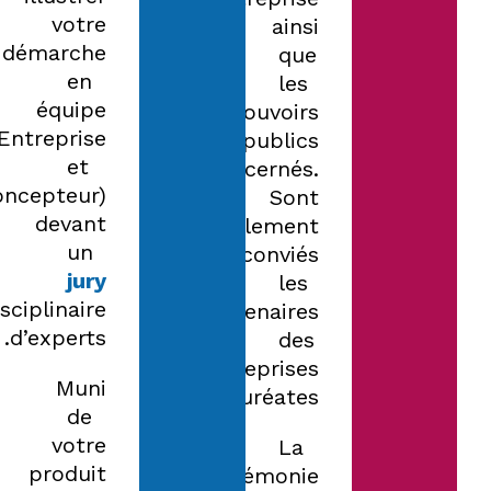
votre
ainsi
démarche
que
en
les
équipe
pouvoirs
(Entreprise
publics
et
concernés.
oncepteur)
Sont
devant
également
un
conviés
jury
les
isciplinaire
partenaires
d’experts.
des
entreprises
Muni
lauréates.
de
votre
La
produit
cérémonie