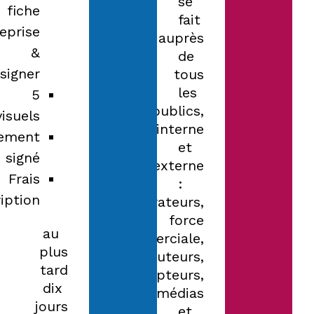
se
fiche
fait
eprise
auprès
&
de
signer
tous
les
5
publics,
visuels
interne
lement
et
signé
externe
Frais
:
ription
collaborateurs,
force
au
commerciale,
plus
distributeurs,
tard
prescripteurs,
dix
médias
jours
et