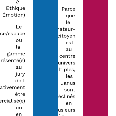
//
Ethique
Parce
/ Émotion).
que
le
Le
consommateur-
ice/espace
citoyen
ou
est
la
au
gamme
centre
résenté(e)
d’univers
au
multiples,
jury
les
doit
Janus
ativement
sont
être
déclinés
cialisé(e)
en
ou
plusieurs
en