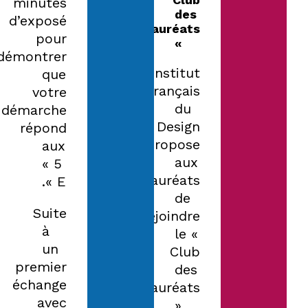
minutes
des
d’exposé
lauréats
pour
»
démontrer
L’Institut
que
Français
votre
du
démarche
Design
répond
propose
aux
aux
« 5
lauréats
E ».
de
Suite
rejoindre
à
le «
un
Club
premier
des
échange
Lauréats
avec
»