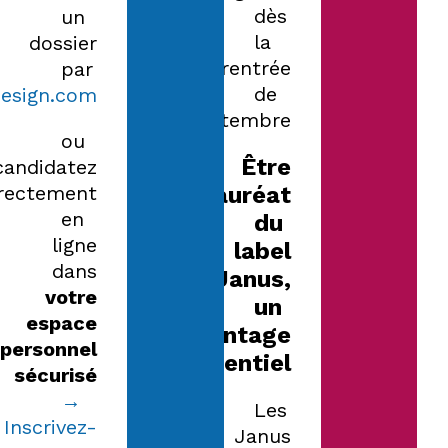
dès
un
la
dossier
rentrée
par
de
design.com
septembre.
ou
Être
candidatez
irectement
lauréat
en
du
ligne
label
dans
Janus,
votre
un
espace
avantage
personnel
concurrentiel
sécurisé
→
Les
Inscrivez-
Janus