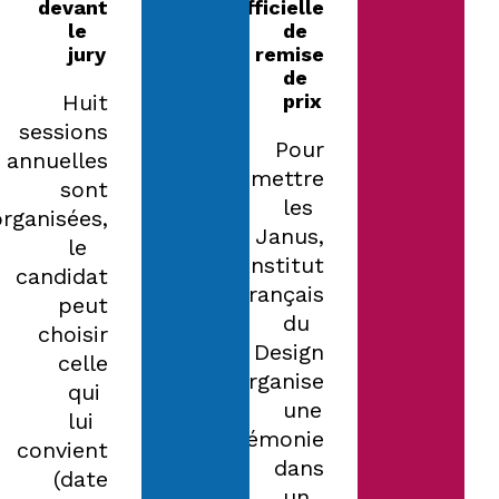
devant
officielle
le
de
jury
remise
de
Huit
prix
sessions
Pour
annuelles
remettre
sont
les
organisées,
Janus,
le
l’Institut
candidat
Français
peut
du
choisir
Design
celle
organise
qui
une
lui
cérémonie
convient
dans
(date
un