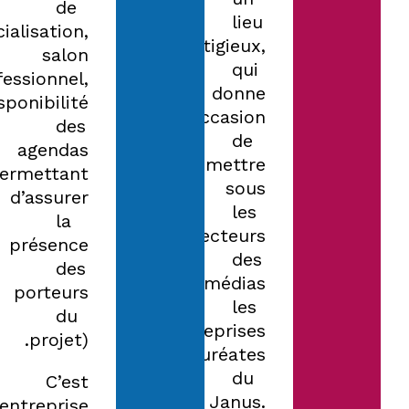
de
lieu
alisation,
prestigieux,
salon
qui
fessionnel,
donne
sponibilité
l’occasion
des
de
agendas
remettre
ermettant
sous
d’assurer
les
la
projecteurs
présence
des
des
médias
porteurs
les
du
entreprises
projet).
lauréates
du
C’est
Janus.
’entreprise