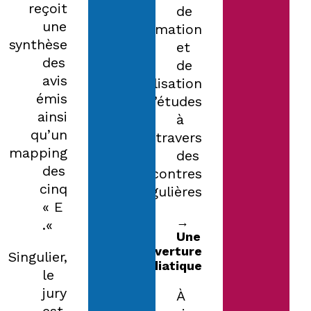
reçoit
de
une
formation
synthèse
et
des
de
avis
mutualisation
émis
d’études
ainsi
à
qu’un
travers
mapping
des
des
rencontres
cinq
régulières.
« E
→
».
Une
couverture
Singulier,
médiatique
le
jury
À