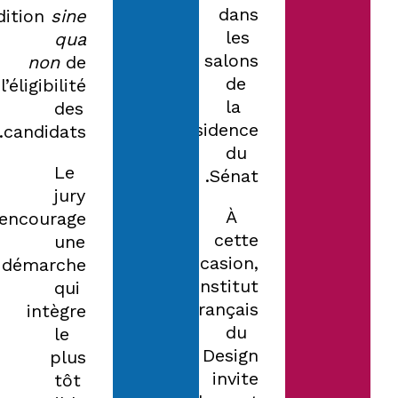
dans
dition
sine
les
qua
salons
non
de
de
l’éligibilité
la
des
Présidence
candidats.
du
Le
Sénat.
jury
À
encourage
cette
une
occasion,
démarche
l’Institut
qui
Français
intègre
du
le
Design
plus
invite
tôt