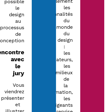
également
possible
les
le
personnalités
design
du
au
monde
processus
du
de
design
onception.
:
encontre
les
avec
créateurs,
le
les
milieux
jury
de
Vous
la
viendrez
formation,
présenter
les
et
dirigeants
illustrer
d’entreprise