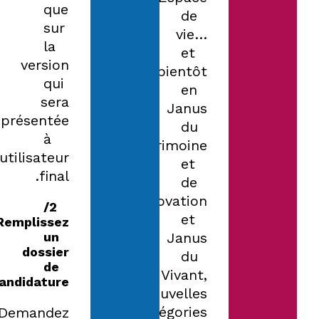
que
de
sur
vie…
la
et
version
bientôt
qui
en
sera
Janus
présentée
du
à
Patrimoine
’utilisateur
et
final.
de
l’Innovation
2/
et
Remplissez
un
Janus
dossier
du
de
Vivant,
andidature
nouvelles
catégories
Demandez