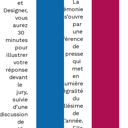
La
et
cérémonie
Designer,
s’ouvre
vous
par
aurez
une
30
conférence
minutes
de
pour
presse
illustrer
qui
votre
met
réponse
en
devant
lumière
le
l’intégralité
jury,
du
suivie
millésime
d’une
de
discussion
l’année.
de