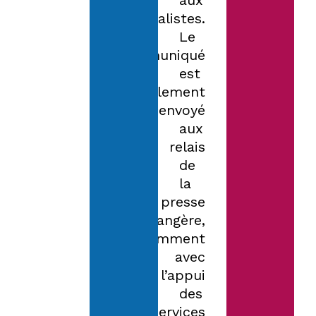
aux
journalistes.
Le
communiqué
est
également
envoyé
aux
relais
de
la
presse
étrangère,
notamment
avec
l’appui
des
services