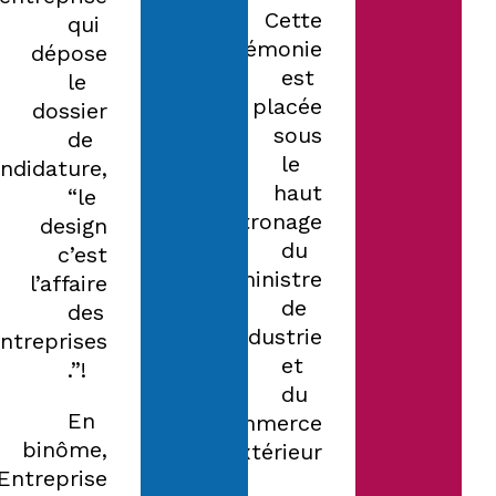
Cette
qui
cérémonie
dépose
est
le
placée
dossier
sous
de
le
ndidature,
haut
“le
patronage
design
du
c’est
ministre
l’affaire
de
des
l’Industrie
ntreprises
et
!”.
du
En
Commerce
binôme,
extérieur.
Entreprise