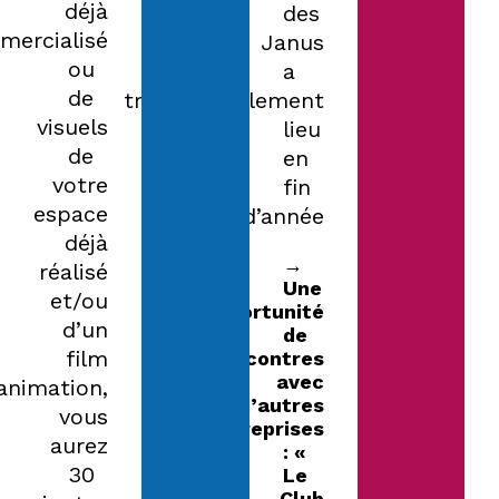
déjà
des
mercialisé
Janus
ou
a
de
traditionnellement
visuels
lieu
de
en
votre
fin
espace
d’année.
déjà
→
réalisé
Une
et/ou
opportunité
d’un
de
film
rencontres
avec
animation,
d’autres
vous
entreprises
aurez
: «
30
Le
Club