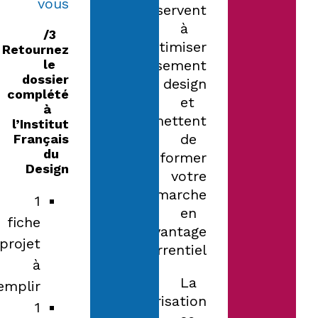
vous
servent
à
3/
optimiser
Retournez
le
l’investissement
dossier
design
complété
et
à
permettent
l’Institut
de
Français
du
transformer
Design
votre
démarche
1
en
fiche
avantage
projet
concurrentiel.
à
La
emplir
valorisation
1