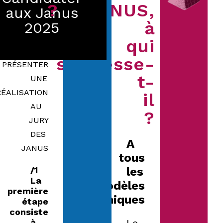
?
JANUS,
aux Janus
à
2025
VOUS
qui
SOUHAITEZ
s'adresse-
PRÉSENTER
t-
UNE
RÉALISATION
il
AU
?
JURY
DES
A
JANUS
tous
1/
les
La
modèles
première
économiques
étape
consiste
à