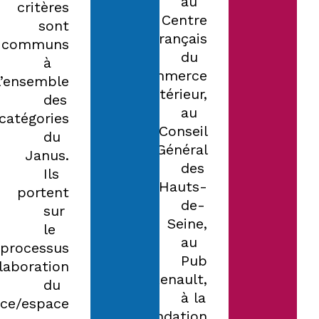
au
critères
Centre
sont
Français
communs
du
à
Commerce
l’ensemble
Extérieur,
des
au
catégories
Conseil
du
Général
Janus.
des
Ils
Hauts-
portent
de-
sur
Seine,
le
au
processus
Pub
élaboration
Renault,
du
à la
ice/espace
Fondation