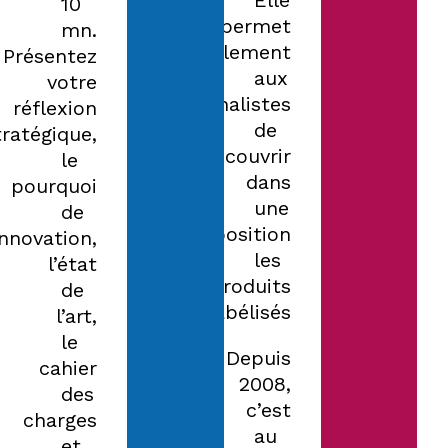
Elle
10
permet
mn.
également
Présentez
aux
votre
journalistes
réflexion
de
tratégique,
découvrir
le
dans
pourquoi
une
de
exposition
’innovation,
les
l’état
produits
de
labélisés.
l’art,
le
Depuis
cahier
2008,
des
c’est
charges
au
et