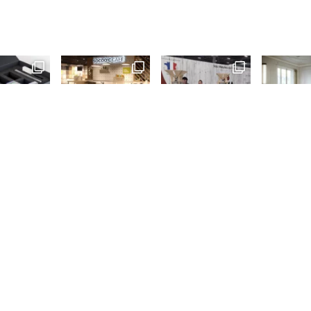
تصاد المحلي
مقصات التقليم الكهربائية F3020، التي طورتها @i
هل يمكنك فك شفرة سلوك الطوب؟
الاحتفال بالوقت ع
Suivre l'IFD sur Instagram
Charger plus
سياسة الخصوصية
2024 المعهد الفرنسي للتصميم 2024
المعلومات القانونية
ال
جميع الحقوق محفوظة
شروط وأحكام الاستخدام