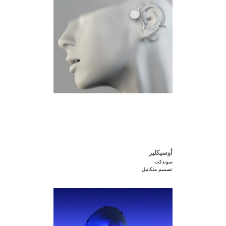
أوسيكلير
سوندكت
تصميم متكامل