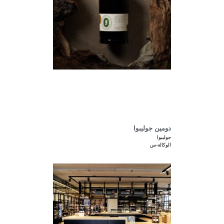
دومين جوليبوا
جوليبوا
الوكالة-س