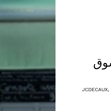
وق
JCDECAUX, 