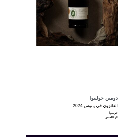
دومين جوليبوا
الفائزون في يانوس 2024
جوليبوا
الوكالة-س