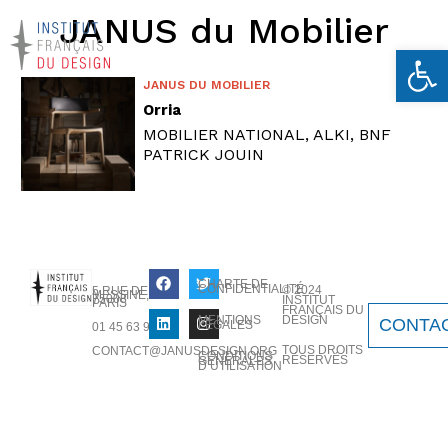
JANUS du Mobilier
Ouvrir la 
JANUS DU MOBILIER
Orria
MOBILIER NATIONAL, ALKI, BNF
PATRICK JOUIN
CHARTE DE
CONFIDENTIALITÉ
© 2024
5 RUE DE
MESSINE,
75008
INSTITUT
PARIS
FRANÇAIS DU
MENTIONS
DESIGN
CONTA
LÉGALES
01 45 63 90
TOUS DROITS
CONTACT@JANUSDESIGN.ORG
CONDITIONS
RÉSERVÉS
GÉNÉRALES
D’UTILISATION