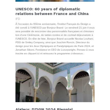
UNESCO: 60 years of diplomatic
relations between France and China
IFD
À l’occasion du 60ème anniversaire, l’Institut Français du Design a
été convié à l’UNESCO par Bonjour Brand Le vendredi 21 juin il vous
sera possible de rencontrer des personnalités françaises et chinoises
lors d’une Cérémonie, de tables rondes et de cocktail déjeunatoire à
l’UNESCO. En tête de liste, Bonjour Brand accueille Nicolas Loufrani,
PDG de Smiley Company, ainsi que Joachim Roncin, Directeur du
design pour les Jeux Olympiques et Paralympiques de Paris 2024, et
Jonathan Siboni, Fondateur et CEO de Luxurysnight. Pensez à vous
inscrire en cliquant ici et retrouvez le programme ci-dessous :
Algiers: DZIGN 2024 Biennial