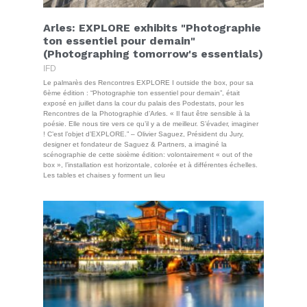
Arles: EXPLORE exhibits "Photographie
ton essentiel pour demain"
(Photographing tomorrow's essentials)
IFD
Le palmarès des Rencontres EXPLORE I outside the box, pour sa
6ème édition : “Photographie ton essentiel pour demain”, était
exposé en juillet dans la cour du palais des Podestats, pour les
Rencontres de la Photographie d’Arles. « Il faut être sensible à la
poésie. Elle nous tire vers ce qu’il y a de meilleur. S’évader, imaginer
! C’est l’objet d’EXPLORE.” – Olivier Saguez, Président du Jury,
designer et fondateur de Saguez & Partners, a imaginé la
scénographie de cette sixième édition: volontairement « out of the
box », l’installation est horizontale, colorée et à différentes échelles.
Les tables et chaises y forment un lieu