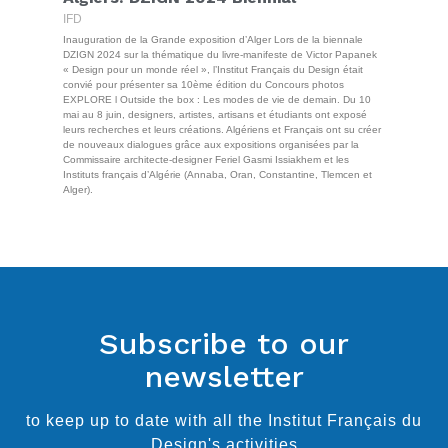
IFD
Inauguration de la Grande exposition d’Alger Lors de la biennale
DZIGN 2024 sur la thématique du livre-manifeste de Victor Papanek
« Design pour un monde réel », l’Institut Français du Design était
convié pour présenter sa 10ème édition du Concours photos
EXPLORE l Outside the box : Les modes de vie de demain. Du 10
mai au 8 juin, designers, artistes, artisans et étudiants ont exposé
leurs recherches et leurs créations. Algériens et Français ont su créer
de nouveaux dialogues grâce aux expositions organisées par la
Commissaire architecte-designer Feriel Gasmi Issiakhem et les
Instituts français d’Algérie (Annaba, Oran, Constantine, Tlemcen et
Alger).
Subscribe to our
newsletter
to keep up to date with all the Institut Français du
Design's activities