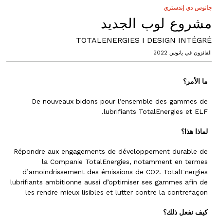
جانوس دي إندستري
مشروع لوب الجديد
TOTALENERGIES I DESIGN INTÉGRÉ
الفائزون في يانوس 2022
ما الأمر؟
De nouveaux bidons pour l’ensemble des gammes de
lubrifiants TotalEnergies et ELF.
لماذا هذا؟
Répondre aux engagements de développement durable de
la Companie TotalEnergies, notamment en termes
d’amoindrissement des émissions de CO2. TotalEnergies
lubrifiants ambitionne aussi d’optimiser ses gammes afin de
les rendre mieux lisibles et lutter contre la contrefaçon
كيف نفعل ذلك؟