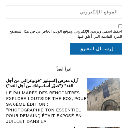
احفظ اسمي وبريدي الإلكتروني وموقع الويب الخاص بي في هذا المتصفح
للمرة القادمة التي أعلق فيها.
اقرأ أيضاً
آرل: معرض إكسبلور "فوتوغرافي من أجل
الغد" ("صوّر أساسياتك من أجل الغد")
LE PALMARÈS DES RENCONTRES
EXPLORE I OUTSIDE THE BOX, POUR
SA 6ÈME ÉDITION :
“PHOTOGRAPHIE TON ESSENTIEL
POUR DEMAIN”, ÉTAIT EXPOSÉ EN
JUILLET DANS LA