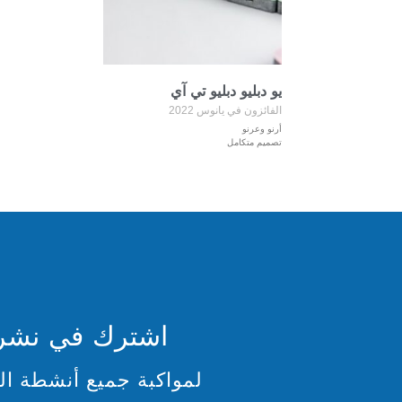
يو دبليو دبليو تي آي
الفائزون في يانوس 2022
أرنو وعرنو
تصميم متكامل
اشترك في نشرتنا
لمواكبة جميع أنشطة ال