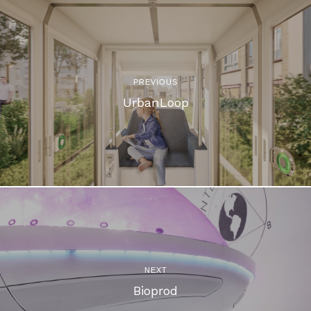
PREVIOUS
UrbanLoop
NEXT
Bioprod