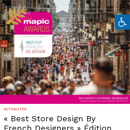
Ouvrir la 
ACTUALITÉS
« Best Store Design By
French Designers » Édition