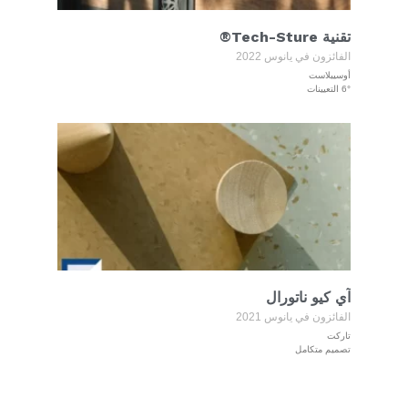
تقنية Tech-Sture®
الفائزون في يانوس 2022
أوسيبلاست
6° التعيينات
آي كيو ناتورال
الفائزون في يانوس 2021
تاركت
تصميم متكامل