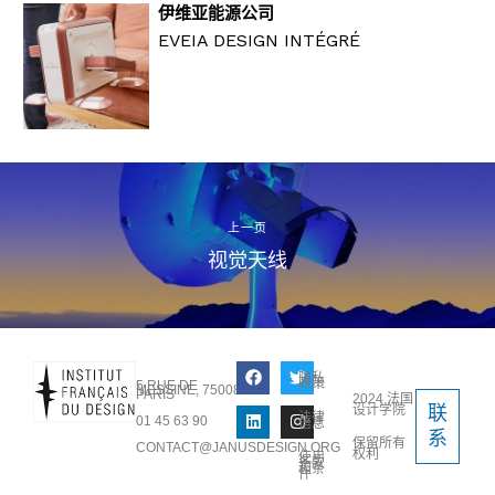
伊维亚能源公司
EVEIA DESIGN INTÉGRÉ
上一页
视觉天线
隐私
政策
5 RUE DE
MESSINE, 75008
PARIS
2024 法国
设计学院
联
法律
01 45 63 90
信息
系
保留所有
CONTACT@JANUSDESIGN.ORG
权利
使用
条款
和条
件